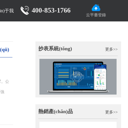
400-853-1766
ān)于我
云平臺登錄
們
抄表系統(tǒng)
qū)
更多>>
擘。公
的強
熱銷產(chǎn)品
更多>>