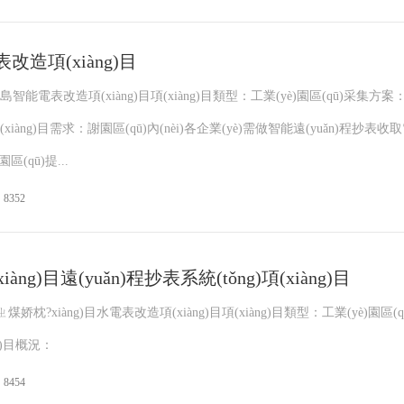
造項(xiàng)目
島智能電表改造項(xiàng)目項(xiàng)目類型：工業(yè)園區(qū)采集方案
(xiàng)目需求：謝園區(qū)內(nèi)各企業(yè)需做智能遠(yuǎn)程抄表收
園區(qū)提...
8352
àng)目遠(yuǎn)程抄表系統(tǒng)項(xiàng)目
)ㄓ煤娇枕?xiàng)目水電表改造項(xiàng)目項(xiàng)目類型：工業(yè)園區(
g)目概況：
8454